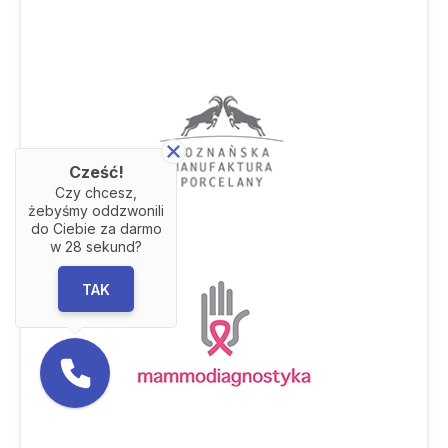
Cześć!
Czy chcesz,
żebyśmy oddzwonili
do Ciebie za darmo
w
28
sekund?
TAK