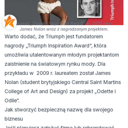
Laureat „Triumph Inspiration Award“ w 2009 roku-
James Nolan wraz z nagrodzonym projektem.
Warto dodać, że Triumph jest fundatorem
nagrody „Triumph Inspiration Award“, która
umożliwia utalentowanym młodym projektantom
zaistnienie na światowym rynku mody. Dla
przykładu w 2009 r. laureatem został James
Nolan (student brytyjskiego Central Saint Martins
College of Art and Design) za projekt „Odette i
Odile“.
Jak stworzyć bezpieczną nazwę dla swojego
biznesu
Jeśli planujesz założyć firmę lub rebrandować