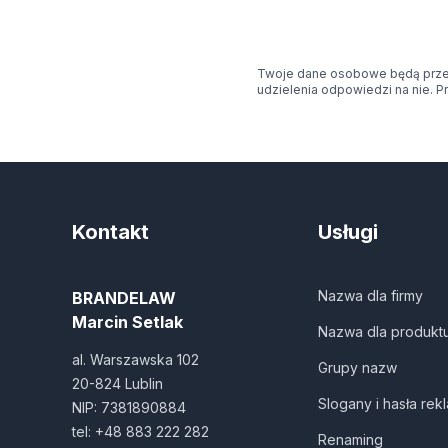
Twoje dane osobowe będą przet
udzielenia odpowiedzi na nie. P
Kontakt
Usługi
Nazwa dla firmy
BRANDELAW
Marcin Setlak
Nazwa dla produkt
al. Warszawska 102
Grupy nazw
20-824 Lublin
Slogany i hasła re
NIP: 7381890884
tel:
+48 883 222 282
Renaming