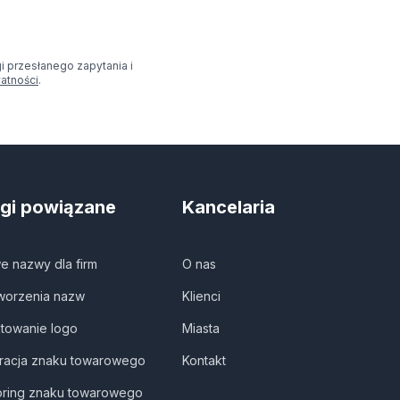
 przesłanego zapytania i
watności
.
ugi powiązane
Kancelaria
e nazwy dla firm
O nas
tworzenia nazw
Klienci
ktowanie logo
Miasta
tracja znaku towarowego
Kontakt
oring znaku towarowego