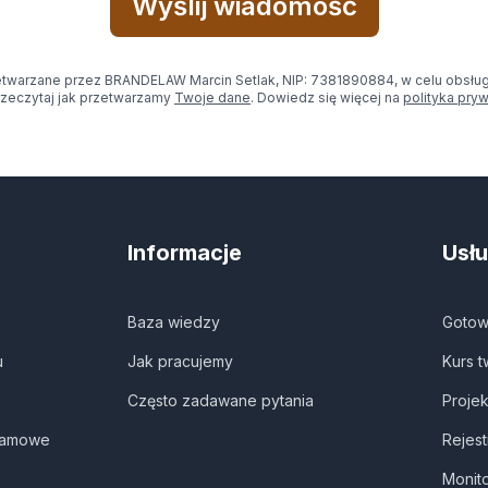
Wyślij wiadomość
warzane przez BRANDELAW Marcin Setlak, NIP: 7381890884, w celu obsługi
rzeczytaj jak przetwarzamy
Twoje dane
. Dowiedz się więcej na
polityka pry
Informacje
Usł
Baza wiedzy
Gotow
u
Jak pracujemy
Kurs 
Często zadawane pytania
Proje
klamowe
Rejes
Monit