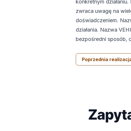
konkretnym działaniu
zwraca uwagę na wielol
doświadczeniem. Nazw
działania. Nazwa VEHI
bezpośredni sposób, o
Poprzednia realizacj
Zapyta