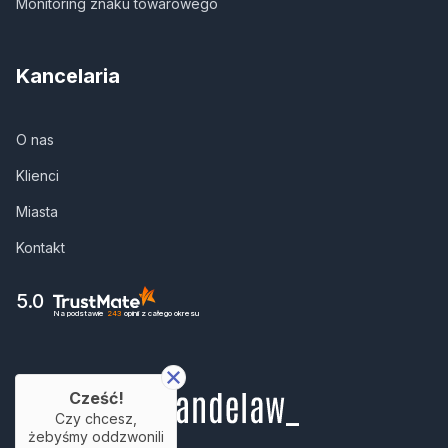
Monitoring znaku towarowego
Kancelaria
O nas
Klienci
Miasta
Kontakt
5.0
Na podstawie
243
opinii
z całego okresu
Cześć!
Czy chcesz,
żebyśmy oddzwonili