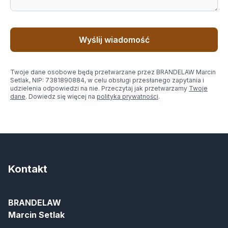
Wyślij wiadomość
Twoje dane osobowe będą przetwarzane przez BRANDELAW Marcin
Setlak, NIP: 7381890884, w celu obsługi przesłanego zapytania i
udzielenia odpowiedzi na nie. Przeczytaj jak przetwarzamy
Twoje
dane
. Dowiedz się więcej na
polityka prywatności
.
Kontakt
BRANDELAW
Marcin Setlak